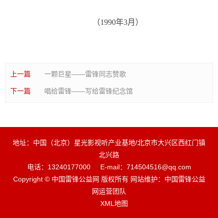
（1990年3月）
上一篇
一颗巨星——雷锋同志赞歌
下一篇
唱给雷锋——写给雷锋纪念馆
地址：中国（北京）星光影视听产业基地/北京市大兴区西红门镇
北兴路
电话：13240177000
E-mail：714504516@qq.com
Copyright © 中国雷锋公益网 版权所有 网站维护：中国雷锋公益
网运营团队
XML地图