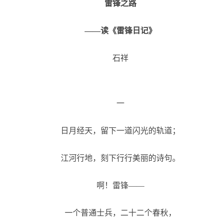
雷锋之路
——读《雷锋日记》
石祥
一
日月经天，留下一道闪光的轨道；
江河行地，刻下行行美丽的诗句。
啊！雷锋——
一个普通士兵，二十二个春秋，