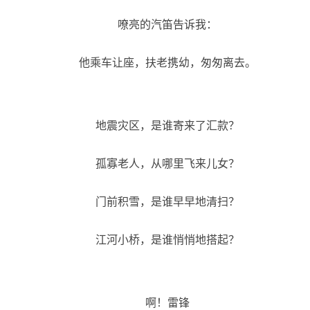
嘹亮的汽笛告诉我：
他乘车让座，扶老携幼，匆匆离去。
地震灾区，是谁寄来了汇款？
孤寡老人，从哪里飞来儿女？
门前积雪，是谁早早地清扫？
江河小桥，是谁悄悄地搭起？
啊！雷锋